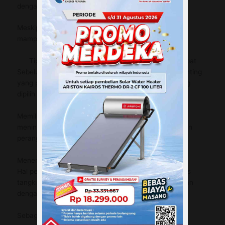
dengan ruang yang terbatas.
Meskipun ukurannya lebih kecil, perangkat ini tetap
mampu memberikan kinerja pemanasan yang baik.
Tips Memilih Pemanas Air Listrik Ariston yang Tepat
Sebelum membeli pemanas air, ada beberapa hal penting
yang perlu kamu pertimbangkan agar perangkat yang
dipilih benar-benar sesuai dengan kebutuhan rumah.
Memilih pemanas air yang tepat akan membantu
meningkatkan efisiensi penggunaan serta memastikan
perangkat dapat digunakan dalam jangka panjang.
Menentukan Kapasitas Tangki
Hal pertama yang perlu diperhatikan adalah kapasitas
tangki pemanas air. Kapasitas ini biasanya disesuaikan
dengan jumlah penghuni rumah.
Sebagai gambaran: