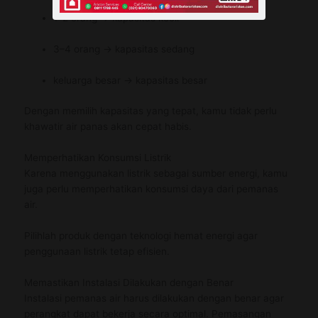
1–2 orang → kapasitas kecil
3–4 orang → kapasitas sedang
keluarga besar → kapasitas besar
Dengan memilih kapasitas yang tepat, kamu tidak perlu
khawatir air panas akan cepat habis.
Memperhatikan Konsumsi Listrik
Karena menggunakan listrik sebagai sumber energi, kamu
juga perlu memperhatikan konsumsi daya dari pemanas
air.
Pilihlah produk dengan teknologi hemat energi agar
penggunaan listrik tetap efisien.
Memastikan Instalasi Dilakukan dengan Benar
Instalasi pemanas air harus dilakukan dengan benar agar
perangkat dapat bekerja secara optimal. Pemasangan