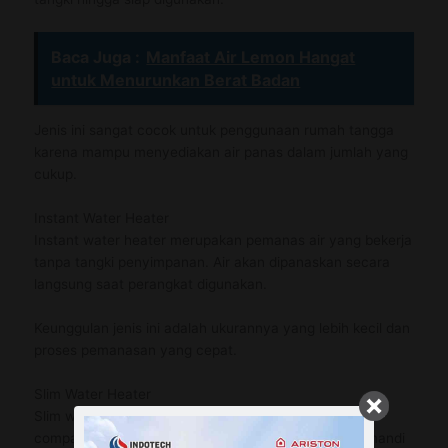
Baca Juga :
Manfaat Air Lemon Hangat
untuk Menurunkan Berat Badan
Jenis ini sangat cocok untuk penggunaan rumah tangga
karena mampu menyediakan air panas dalam jumlah yang
cukup.
Instant Water Heater
Instant water heater merupakan pemanas air yang bekerja
tanpa tangki penyimpanan. Air akan dipanaskan secara
langsung saat perangkat digunakan.
Keunggulan jenis ini adalah ukurannya yang lebih kecil dan
proses pemanasan yang cepat.
Slim Water Heater
Slim water heater memiliki desain yang lebih tipis dan
compact. Jenis ini biasanya digunakan pada kamar mandi