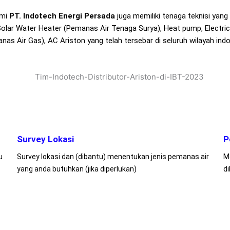
ami
PT. Indotech Energi Persada
juga memiliki tenaga teknisi ya
olar Water Heater (Pemanas Air Tenaga Surya), Heat pump, Electric
nas Air Gas), AC Ariston yang telah tersebar di seluruh wilayah indo
Survey Lokasi
P
u
Survey lokasi dan (dibantu) menentukan jenis pemanas air
M
yang anda butuhkan (jika diperlukan)
d