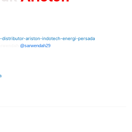
tu cara untuk membersihkan tubuh dari kuman dan virus.
 tubuh jadi lebih rileks dan nyaman.
arwendah
@sarwendah29