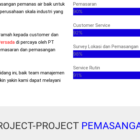
asangan pemanas air baik untuk
Pemasaran
90%
perusahaan skala industri yang
Customer Service
92%
 ramah kepada customer dan
Persada
di percaya oleh PT
Survey Lokasi dan Pemasangan
 pemasaran dan pemasangan
98%
Service Rutin
idang ini, baik team manajemen
91%
in yakin kami dapat melayani
ROJECT-PROJECT
PEMASANG