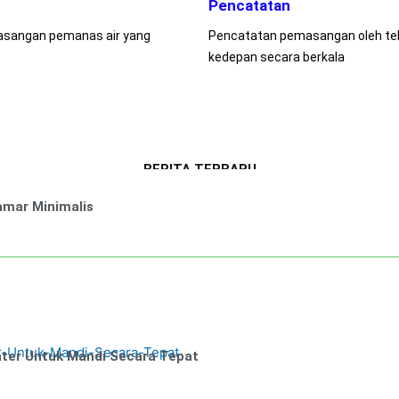
Pencatatan
asangan pemanas air yang
Pencatatan pemasangan oleh tekn
kedepan secara berkala
BERITA TERBARU
amar Minimalis
ter Untuk Mandi Secara Tepat