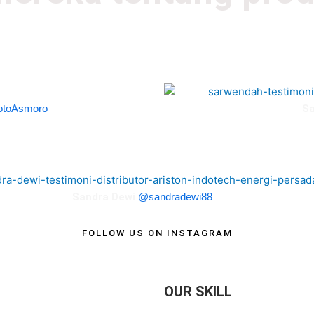
faat air hangat dan sabun bisa
Mandi air hangat jadi salah sa
elain itu, tubuh dan pikiran bisa
Selain itu,
tifitas diluar.
otoAsmoro
S
jak aku tau ada water heater ariston ANDRIS 2 TOP WIFI yang bisa
u kontrol setiap saat pakai smartphone, aku langsung jatuh hati.
Sandra Dewi
@sandradewi88
FOLLOW US ON INSTAGRAM
OUR SKILL