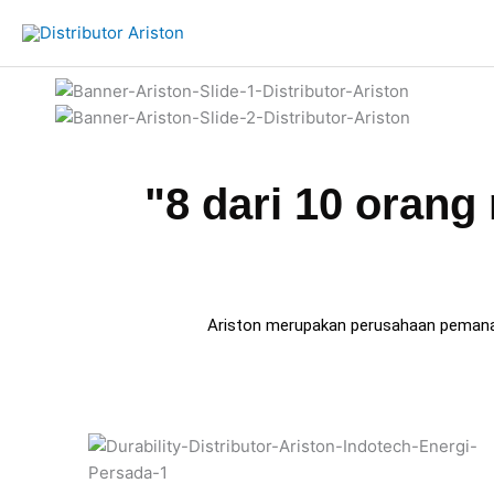
Skip
to
content
"8 dari 10 oran
Ariston merupakan perusahaan pemanas a