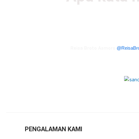
Ada baiknya saat mandi pakai air hangat, karena man
membebaskan tubuh kita dari bakteri, kuman, dan virus. S
lebih rileks lho setelah seharian berak
Reisa Broto Asmoro
@ReisaBr
Semen
ak
PENGALAMAN KAMI