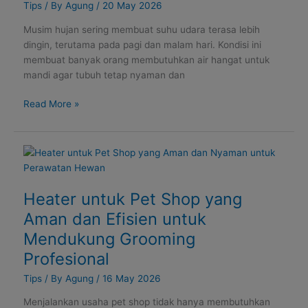
Aman
Tips
/ By
Agung
/
20 May 2026
untuk
Musim hujan sering membuat suhu udara terasa lebih
Kebutuhan
dingin, terutama pada pagi dan malam hari. Kondisi ini
Rumah
membuat banyak orang membutuhkan air hangat untuk
mandi agar tubuh tetap nyaman dan
Read More »
Heater
untuk
Pet
Heater untuk Pet Shop yang
Shop
yang
Aman dan Efisien untuk
Aman
Mendukung Grooming
dan
Profesional
Efisien
untuk
Tips
/ By
Agung
/
16 May 2026
Mendukung
Menjalankan usaha pet shop tidak hanya membutuhkan
Grooming