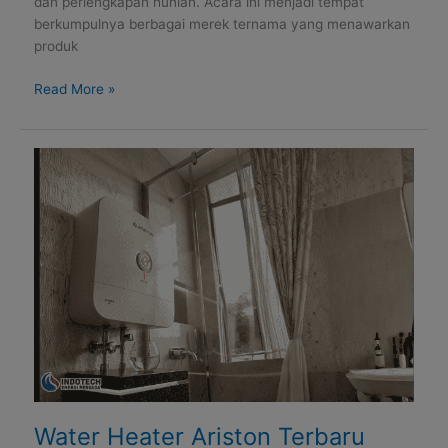
dan perlengkapan hunian. Acara ini menjadi tempat
berkumpulnya berbagai merek ternama yang menawarkan
produk
Read More »
Water
Heater
Ariston
Terbaru
AN3
B
Hadir
dengan
Desain
Modern
dan
Teknologi
Perlindungan
Water Heater Ariston Terbaru
Tangki