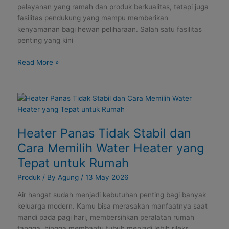
pelayanan yang ramah dan produk berkualitas, tetapi juga
Profesional
fasilitas pendukung yang mampu memberikan
kenyamanan bagi hewan peliharaan. Salah satu fasilitas
penting yang kini
Read More »
Heater
Panas
Tidak
Heater Panas Tidak Stabil dan
Stabil
dan
Cara Memilih Water Heater yang
Cara
Tepat untuk Rumah
Memilih
Water
Produk
/ By
Agung
/
13 May 2026
Heater
Air hangat sudah menjadi kebutuhan penting bagi banyak
yang
keluarga modern. Kamu bisa merasakan manfaatnya saat
Tepat
mandi pada pagi hari, membersihkan peralatan rumah
untuk
tangga, hingga membantu tubuh menjadi lebih rileks