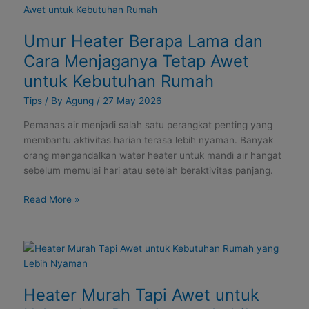
Heater
Berapa
Umur Heater Berapa Lama dan
Lama
dan
Cara Menjaganya Tetap Awet
Cara
untuk Kebutuhan Rumah
Menjaganya
Tetap
Tips
/ By
Agung
/
27 May 2026
Awet
Pemanas air menjadi salah satu perangkat penting yang
untuk
membantu aktivitas harian terasa lebih nyaman. Banyak
Kebutuhan
orang mengandalkan water heater untuk mandi air hangat
Rumah
sebelum memulai hari atau setelah beraktivitas panjang.
Read More »
Heater
Murah
Tapi
Heater Murah Tapi Awet untuk
Awet
untuk