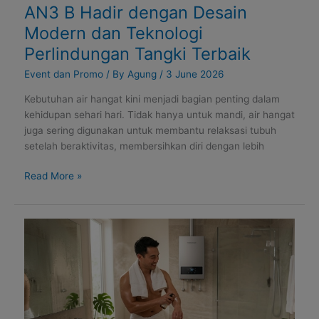
AN3 B Hadir dengan Desain
Terbaik
Modern dan Teknologi
Perlindungan Tangki Terbaik
Event dan Promo
/ By
Agung
/
3 June 2026
Kebutuhan air hangat kini menjadi bagian penting dalam
kehidupan sehari hari. Tidak hanya untuk mandi, air hangat
juga sering digunakan untuk membantu relaksasi tubuh
setelah beraktivitas, membersihkan diri dengan lebih
Read More »
Air
Panas
Bikin
Kering
dan
Cara