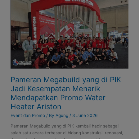
yang
di
PIK
Jadi
Kesempatan
Menarik
Mendapatkan
Promo
Water
Heater
Ariston
Pameran Megabuild yang di PIK
Jadi Kesempatan Menarik
Mendapatkan Promo Water
Heater Ariston
Event dan Promo
/ By
Agung
/
3 June 2026
Pameran Megabuild yang di PIK kembali hadir sebagai
salah satu acara terbesar di bidang konstruksi, renovasi,