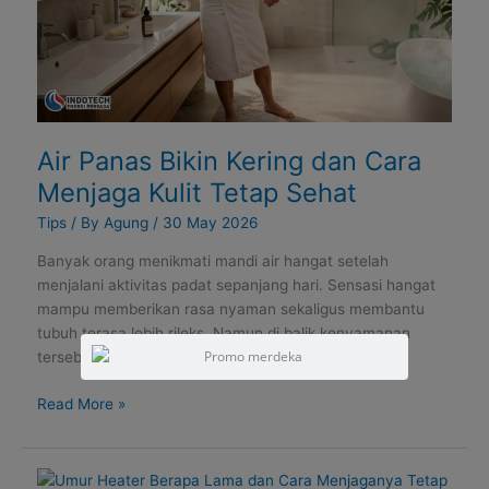
Menjaga
Kulit
Tetap
Sehat
Air Panas Bikin Kering dan Cara
Menjaga Kulit Tetap Sehat
Tips
/ By
Agung
/
30 May 2026
Banyak orang menikmati mandi air hangat setelah
menjalani aktivitas padat sepanjang hari. Sensasi hangat
mampu memberikan rasa nyaman sekaligus membantu
tubuh terasa lebih rileks. Namun di balik kenyamanan
tersebut, penggunaan
Read More »
Umur