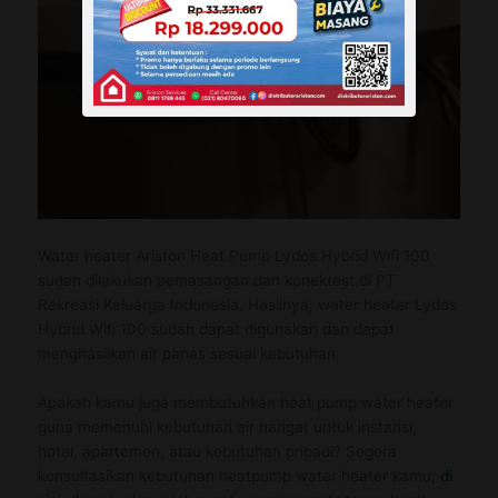
Water heater Ariston Heat Pump Lydos Hybrid Wifi 100
sudah dilakukan pemasangan dan konektest di PT
Rekreasi Keluarga Indonesia. Hasilnya, water heater Lydos
Hybrid Wifi 100 sudah dapat digunakan dan dapat
menghasilkan air panas sesuai kebutuhan.
Apakah kamu juga membutuhkan heat pump water heater
guna memenuhi kebutuhan air hangat untuk instansi,
hotel, apartemen, atau kebutuhan pribadi? Segera
konsultasikan kebutuhan heatpump water heater kamu,
di