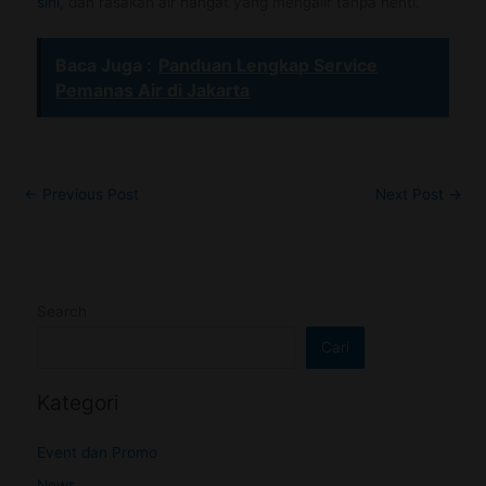
sini
, dan rasakan air hangat yang mengalir tanpa henti.
Baca Juga :
Panduan Lengkap Service
Pemanas Air di Jakarta
←
Previous Post
Next Post
→
Search
Cari
Kategori
Event dan Promo
News