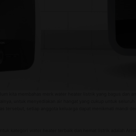
elum kita membahas merk water heater listrik yang bagus dan a
ealnya, untuk menyediakan air hangat yang cukup untuk seluruh 
itas tersebut, setiap anggota keluarga dapat menikmati mandi d
tuk kategori water heater terbaik dan hemat listrik adalah Aris