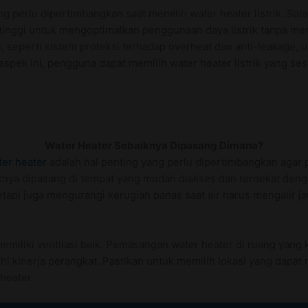
g perlu dipertimbangkan saat memilih water heater listrik. Salah
i tinggi untuk mengoptimalkan penggunaan daya listrik tanpa men
n, seperti sistem proteksi terhadap overheat dan anti-leakag
pek ini, pengguna dapat memilih water heater listrik yang s
Water Heater Sebaiknya Dipasang Dimana?
ter heater
adalah hal penting yang perlu dipertimbangkan agar
knya dipasang di tempat yang mudah diakses dan terdekat denga
api juga mengurangi kerugian panas saat air harus mengalir j
memiliki ventilasi baik. Pemasangan water heater di ruang yan
i kinerja perangkat. Pastikan untuk memilih lokasi yang dapa
heater.