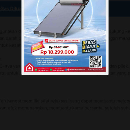
Gas Diluar Kamar Mandi
 digunakan dalam minuman ini, telah terbukti dapat mendukung k
 darah dan mengurangi risiko penyakit jantung. Dengan menam
ntuk kesehatan jantung.
k
 C-nya yang dapat membantu meredakan gejala batuk dan pilek.
ntu untuk mengencerkan lendir, meredakan tenggorokan yang s
Teh hangat memiliki sifat relaksasi yang dapat membantu melep
kan efek menenangkan, membantu kamu bersantai setelah sehari