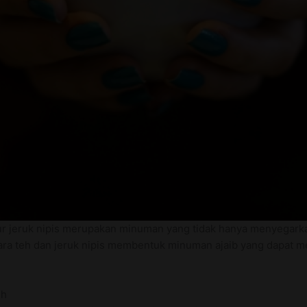
r jeruk nipis merupakan minuman yang tidak hanya menyegarka
tara teh dan jeruk nipis membentuk minuman ajaib yang dapat m
uh