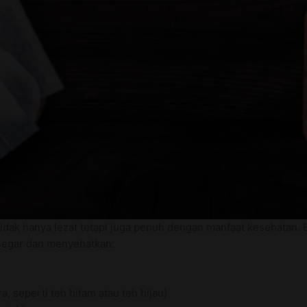
idak hanya lezat tetapi juga penuh dengan manfaat kesehatan. 
segar dan menyehatkan:
ra, seperti teh hitam atau teh hijau)