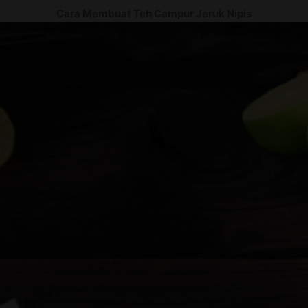
Cara Membuat Teh Campur Jeruk Nipis