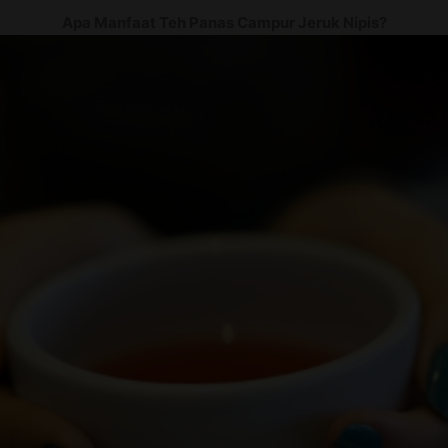
Apa Manfaat Teh Panas Campur Jeruk Nipis?