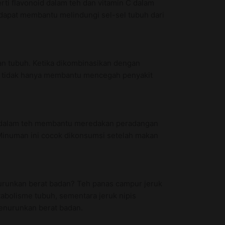
rti flavonoid dalam teh dan vitamin C dalam
dapat membantu melindungi sel-sel tubuh dari
lan tubuh. Ketika dikombinasikan dengan
ni tidak hanya membantu mencegah penyakit
si dalam teh membantu meredakan peradangan
Minuman ini cocok dikonsumsi setelah makan
urunkan berat badan? Teh panas campur jeruk
abolisme tubuh, sementara jeruk nipis
enurunkan berat badan.