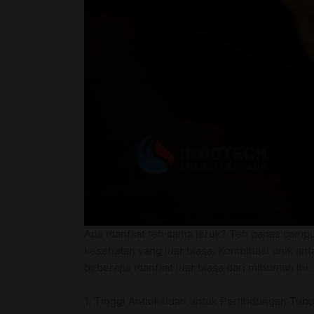
Apa manfaat teh sama jeruk? Teh panas campu
kesehatan yang luar biasa. Kombinasi unik an
beberapa manfaat luar biasa dari minuman ini.
1. Tinggi Antioksidan untuk Perlindungan Tub