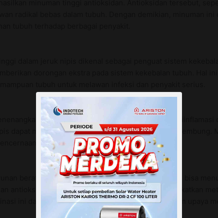
silkan minuman tinggi antioksidan. Antioksidan tersebut, sepe
wan radikal bebas dalam tubuh. Dengan demikian, minuman ini 
han tubuh terhadap berbagai penyakit.
tinggi dalam jeruk nipis dikenal sebagai penguat sistem kekeba
emberikan dorongan ekstra pada sistem kekebalan tubuh. Hal i
kemampuan tubuh untuk melawan infeksi dan penyakit serius.
 menenangkan pada sistem pencernaan. Kandungan antiinflama
nipis dapat membantu mengurangi kelebihan gas dan kembung. 
pencernaan.
nan berat badan? Apakah teh hangat dan jeruk nipis bisa men
ngan antioksidan dan senyawa dalam teh dapat meningkatkan met
nasi ini dapat memberikan dukungan tambahan dalam upaya m