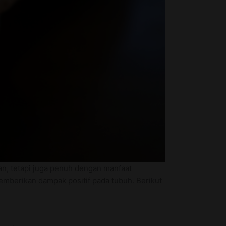
n, tetapi juga penuh dengan manfaat
emberikan dampak positif pada tubuh. Berikut