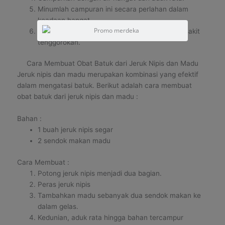
Minumlah campuran ini secara perlahan dalam
keadaan hangat.
Ulangi beberapa kali sehari untuk meredakan sakit
tenggorokan.
Cara Membuat Obat Batuk dari Jeruk Nipis dan Madu
Jeruk nipis dan madu merupakan kombinasi yang efektif
dalam mengatasi batuk. Berikut adalah cara membuat
obat batuk dari jeruk nipis dan madu :
Bahan :
1 buah jeruk nipis segar
2 sendok makan madu
Cara Membuat :
Potong jeruk nipis menjadi dua bagian.
Peras jeruk nipis
Tambahkan madu sebanyak dua sendok makan ke
dalam gelas.
Kedunian, aduk rata hingga bahan tercampur