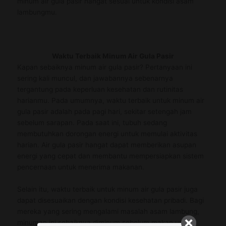
minum air gula pasir hangat sesuai untuk kondisi asam
lambungmu.
Waktu Terbaik Minum Air Gula Pasir
Kapan sebaiknya minum air gula pasir? Pertanyaan ini
sering kali muncul, dan jawabannya sebenarnya
tergantung pada keperluan kesehatan dan rutinitas
harianmu. Pada umumnya, waktu terbaik untuk minum air
gula pasir adalah pada pagi hari, sekitar setengah jam
sebelum sarapan. Pada saat ini, tubuh sedang
membutuhkan dorongan energi untuk memulai aktivitas
harian. Air gula pasir hangat dapat memberikan asupan
energi yang cepat dan membantu mempersiapkan sistem
pencernaan untuk menerima makanan.
Selain itu, waktu terbaik untuk minum air gula pasir juga
dapat disesuaikan dengan kondisi kesehatan pribadi. Bagi
mereka yang sering mengalami masalah asam lambung,
minuman ini sebaiknya diminum sebelum makan untuk