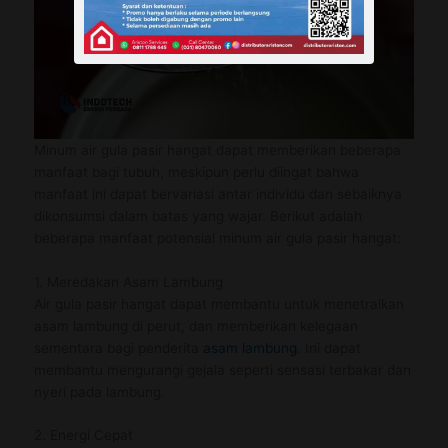
Minum air gula pasir hangat dapat memberikan beberapa
manfaat bagi tubuh, meskipun perlu diingat bahwa
manfaat ini dapat bervariasi antar individu dan sebaiknya
dikonsumsi dalam batas yang wajar. Berikut adalah
beberapa manfaat potensial minum air gula pasir hangat:
1. Meredakan Asam Lambung
Air gula pasir hangat dapat membantu untuk menetralkan
asam lambung di perut, dan memberikan kelegaan
sementara bagi penderita
asam lambung
. Ini dapat
membantu mengurangi gejala seperti sensasi terbakar dan
nyeri pada lambung.
2. Energi Cepat