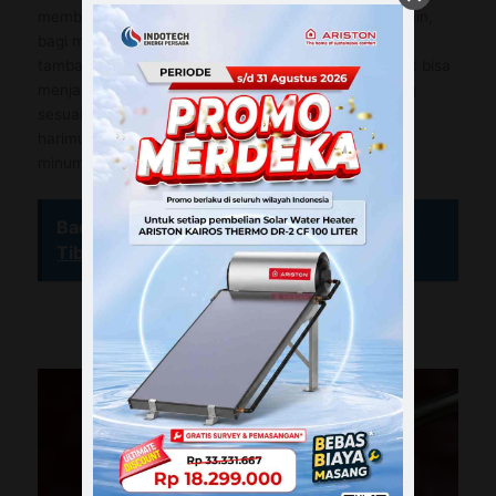
membantu menetralkan keasaman lambung. Di sisi lain,
bagi mereka yang merasa perlu dorongan energi
tambahan saat sore hari, minum air gula pasir hangat bisa
menjadi alternatif yang baik. Intinya, pilih waktu yang
sesuai dengan kebutuhan tubuh dan rutinitas sehari-
harimu untuk mendapatkan manfaat maksimal dari
minuman ini.
Baca Juga :
Mengapa Pemanas Air Gas
Tiba-Tiba Dingin? Ini Solusi Praktisnya
Manfaat Minum Air Gula Pasir Hangat