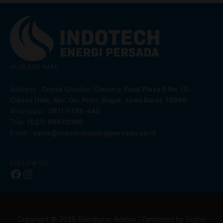
HUBUNGI KAMI
Address :
Grand Cibubur Country, Food Plaza 6 No. 10,
Cikeas Udik, Kec. Gn. Putri, Bogor, Jawa Barat, 16966.
Whatsapp :
0811-1788-445
Telp.
(021) 80470060
Email :
sales@indotechenergipersada.co.id
Facebook
Instagram
FOLLOW US
Copyright © 2026
Distributor Ariston
| Optimized by
Digital