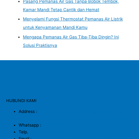
Pasang Pemanas Air Gas Tanpa Bobok Tembok,
Kamar Mandi Tetap Cantik dan Hemat
Menyelami Fungsi Thermostat Pemanas Air Listrik
untuk Kenyamanan Mandi Kamu
Mengapa Pemanas Air Gas Tiba-Tiba Dingin? Ini
Solusi Praktisnya
HUBUNGI KAMI
Address :
Grand Cibubur Country, Food Plaza 6 No. 10,
Cikeas Udik, Kec. Gn. Putri, Bogor, Jawa Barat, 16966.
Whatsapp :
0811-1788-445
Telp.
(021) 80470060
Email :
sales@indotechenergipersada.co.id