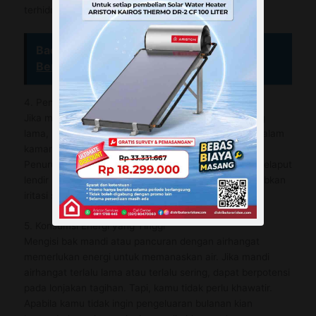
terhidrasi saat sering mandi airhangat.
Baca Juga :
Mengapa Air Hangat Kamu
Berubah Menjadi Dingin
4. Penurunan Kelembapan Udara
Jika mandi airhangat terlalu sering dalam waktu yang
lama, hal ini bisa mengakibatkan peningkatan suhu dalam
kamar mandi dan mengurangi kelembapan udara.
Penurunan kelembapan udara dapat mengeringkan selaput
lendir hidung dan tenggorokan, yang dapat menyebabkan
iritasi saluran pernapasan.
5. Konsumsi Energi yang Tinggi
Mengisi bak mandi atau pancuran dengan airhangat
memerlukan energi untuk memanaskan air. Jika mandi
airhangat terlalu lama atau terlalu sering, dapat berpotensi
pada lonjakan tagihan. Tapi, kamu tidak perlu khawatir.
Apabila kamu tidak ingin pengeluaran bulanan kian