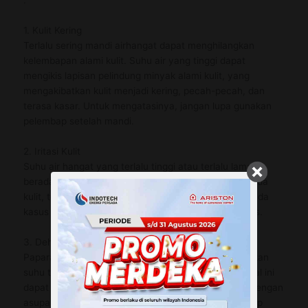
:
1. Kulit Kering
Terlalu sering mandi airhangat dapat menghilangkan
kelembapan alami kulit. Suhu air yang tinggi dapat
mengikis lapisan pelindung minyak alami kulit, yang
mengakibatkan kulit menjadi kering, pecah-pecah, dan
terasa kasar. Untuk mengatasinya, jangan lupa gunakan
pelembap setelah mandi.
2. Iritasi Kulit
Suhu air hangat yang terlalu tinggi atau terlalu lama
berada dalam air hangat bisa menyebabkan iritasi pada
kulit, terlebih jika kamu memiliki kulit yang sensitif. Pada
kasus ekstrem, iritasi bisa berubah menjadi dermatitis.
3. Dehidrasi
Paparan air hangat terus-menerus dapat meningkatkan
suhu tubuh dan memperbanyak produksi keringat. Hal ini
dapat mengakibatkan dehidrasi jika tidak diimbangi dengan
asupan air yang cukup. Tetaplah menjaga tubuh tetap