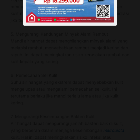
mempengaruhi sistem keringat. Ini dapat menyebabkan
kulit menjadi lebih kering dan meningkatkan risiko dehidrasi
jika tidak diimbangi dengan cukup asupan air.
5. Mengurangi Kandungan Minyak Alami Rambut
Mandi air hangat dapat menghilangkan minyak alami yang
melapisi rambut, menyebabkan rambut menjadi kering dan
rapuh. Ini dapat meningkatkan risiko kerusakan rambut dan
kulit kepala yang kering.
6. Pemecahan Sel Kulit
Suhu air hangat yang ekstrem dapat menyebabkan kulit
mengelupas atau mengalami pemecahan sel kulit. Ini
terutama berlaku jika mandi terlalu lama atau jika kulit
kering.
7. Mengurangi Keseimbangan Bakteri Kulit
Air hangat dapat mengurangi jumlah bakteri baik di kulit,
yang berperan dalam menjaga keseimbangan
mikrobiota
kulit. Hal ini dapat meningkatkan risiko infeksi atau