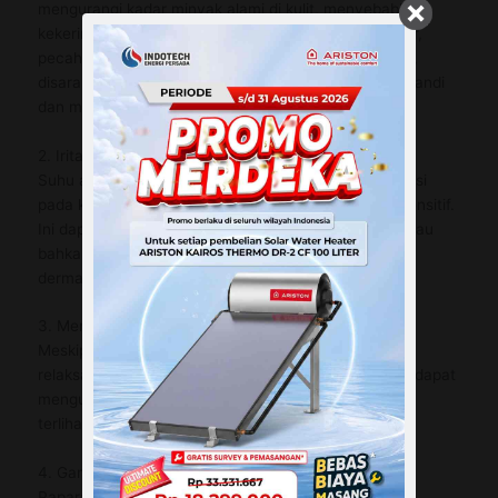
mengurangi kadar minyak alami di kulit, menyebabkan
kekeringan. Ini dapat menyebabkan kulit terasa kasar,
pecah-pecah, atau gatal. Untuk menghindari efek ini,
disarankan untuk menggunakan pelembap setelah mandi
dan membatasi waktu mandi.
2. Iritasi Kulit
Suhu air yang terlalu panas dapat menyebabkan iritasi
pada kulit, terutama bagi orang yang memiliki kulit sensitif.
Ini dapat mengakibatkan kemerahan, peradangan, atau
bahkan memperburuk kondisi kulit tertentu seperti
dermatitis.
3. Menurunkan Elastisitas Kulit
Meskipun mandi air hangat dapat memberikan efek
relaksasi pada otot, terlalu sering terpapar air panas dapat
mengurangi elastisitas kulit. Ini dapat membuat kulit
terlihat kendur atau kusam.
4. Gangguan pada Sistem Keringat
Paparan terus-menerus terhadap suhu tinggi dapat