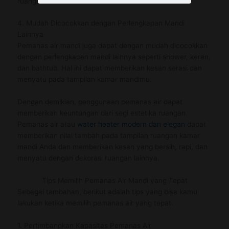
ruangan tersebut.
4. Mudah Dicocokkan dengan Perlengkapan Mandi
Lainnya
Pemanas air mandi juga dapat dengan mudah dicocokkan
dengan perlengkapan mandi lainnya seperti shower, keran,
dan bathtub. Hal ini dapat memberikan kesan serasi dan
menyatu pada tampilan kamar mandimu.
Dengan demikian, penggunaan pemanas air dapat
memberikan keuntungan dari segi estetika ruangan.
Pemanas air atau
water heater modern dan elegan
dapat
memberikan nilai tambah pada tampilan ruangan kamar
mandi Anda dan memberikan kesan yang bersih, rapi, dan
menyatu dengan dekorasi ruangan lainnya.
Tips Memilih Pemanas Air Mandi yang Tepat
Sebagai tambahan, berikut adalah tips yang bisa kamu
lakukan ketika memilih pemanas air yang tepat.
1. Pertimbangkan Kapasitas Pemanas Air