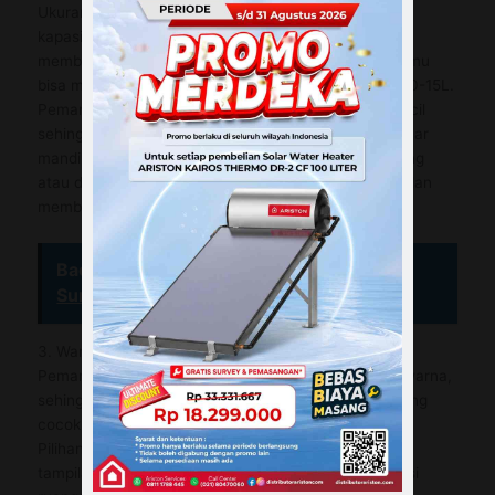
Ukuran pemanas air dapat bervariatif, tergantung
kapasitasnya menghasilkan air panas. Jika kamu
membutuhkan water heater untuk 4 orang, maka kamu
bisa menggunakan pemanas air yang berkapasitas 10-15L.
Pemanas air tersebut memiliki ukuran yang relatif kecil
sehingga tidak memakan banyak ruang di dalam kamar
mandi. Bahkan, pemanas air dapat dipasang di dinding
atau di sudut ruangan, sehingga menghemat ruang dan
memberikan tampilan yang minimalis dan rapi.
Baca Juga :
Merk Pemanas Air Tenaga
Surya Ariston dan Harga
3. Warna yang Beragam
Pemanas air mandi tersedia dalam berbagai pilihan warna,
sehingga kamu dapat memilih pemanas air mandi yang
cocok dengan warna dinding atau dekorasi ruangan.
Pilihan warna yang beragam juga dapat memberikan
tampilan yang menarik dan menyatu dengan dekorasi