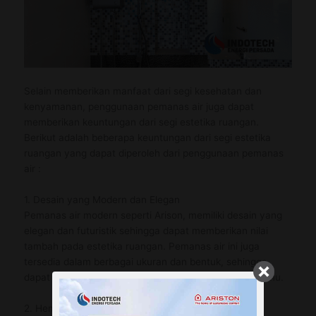
Selain memberikan manfaat dari segi kesehatan dan
kenyamanan, penggunaan pemanas air juga dapat
memberikan keuntungan dari segi estetika ruangan.
Berikut adalah beberapa keuntungan dari segi estetika
ruangan yang dapat diperoleh dari penggunaan pemanas
air :
1. Desain yang Modern dan Elegan
Pemanas air modern seperti Arison, memiliki desain yang
elegan dan futuristik sehingga dapat memberikan nilai
tambah pada estetika ruangan. Pemanas air ini juga
tersedia dalam berbagai ukuran dan bentuk, sehingga
dapat dipilih sesuai dengan gaya dekorasi ruangan kamu.
2. Hemat Ruang