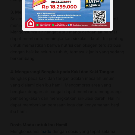
3. Meningkatkan Sirkulasi Darah
Selama kehamilan, volume darah dalam tubuh ibu hamil
meningkat untuk mendukung pertumbuhan janin.
Mengonsumsi air hangat atau mandi dengan air hangat
dapat membantu meningkatkan sirkulasi darah. Ini penting
untuk memastikan bahwa nutrisi dan oksigen terdistribusi
dengan baik ke seluruh tubuh, termasuk janin yang sedang
berkembang.
4. Mengurangi Bengkak pada Kaki dan Kaki Tangan
Bengkak pada kaki dan tangan adalah masalah umum
yang dialami oleh ibu hamil. Mengompres area yang
bengkak dengan air hangat dapat membantu mengurangi
pembengkakan dan meningkatkan sirkulasi darah. Hal ini
dapat memberikan perasaan lega dan kenyamanan bagi
ibu hamil.
Dosis Madu untuk Ibu Hamil
Mengkonsumsi
madu
dengan dosis yang tepat selama