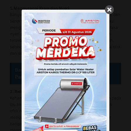
1. Mengurangi Kram dan Nyeri
Banyak ibu hamil mengalami kram dan nyeri pada otot dan
sendi selama kehamilan. Mandi dengan air hangat atau
menggunakan kompres air hangat pada area yang terasa
nyeri dapat membantu mengurangi ketidaknyamanan
tersebut. Air hangat dapat memperbaiki sirkulasi darah,
sehingga membantu menghilangkan ketegangan pada otot
dan sendi.
Baca Juga :
Ariston Water Heater Tidak
Panas? Ini Penyebab dan Solusinya
2. Relaksasi dan Mengurangi Stres
Kehamilan dapat menyebabkan stres dan kecemasan pada
ibu hamil. Mandi dengan air hangat dapat memberikan
efek relaksasi pada tubuh dan pikiran, membantu
mengurangi stres dan meningkatkan suasana hati. Air
hangat juga dapat membantu melembutkan otot dan
menghilangkan ketegangan.