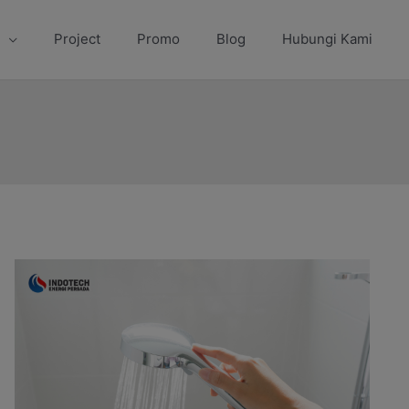
Project
Promo
Blog
Hubungi Kami
Mandi
Air
Hangat
Saat
Batuk,
Apakah
Bisa