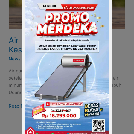
Air Hangat dan Garam Bagi
Kesehatan
News
/ By
Dianis Tantri
/
19 June 2024
Air garam dan air hangat di minum pada pagi hari
setelah tidur akan menunda proses pembuangan air
minum yang kita minum yang terserap di dalam tubuh.
Udara hangat dan garam
Read More »