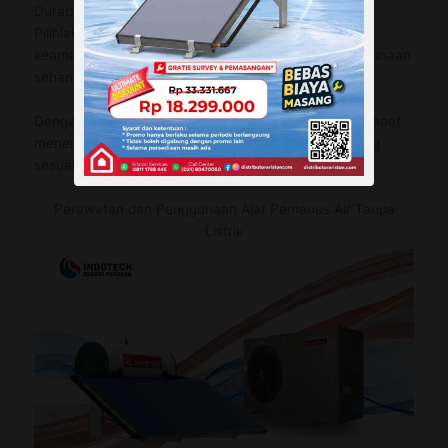
Durabilitas dan Keamanan
Pilihlah alat yang dikenal memiliki kualitas tinggi dan
keamanan yang baik, serta tahan lama dalam penggunaan
sehari-hari.
Dengan mempertimbangkan faktor-faktor ini, Anda dapat
menemukan alat pemanas air tanpa listrik yang paling
sesuai dengan kebutuhan dan kondisi Anda.
Perawatan dan Penggunaan Alat Pemanas Air Tanpa
Listrik