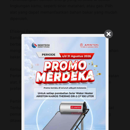
lingkungan kamu, seperti sinar matahari, atau gas. Pilih
alat yang dapat memanfaatkan bahan bakar yang mudah
diperoleh.
Efisiensi Pemanasan
Bandingkan dengan tingkat efisiensi pemanas air dari
berbagai jenis alat. Alat dengan efisiensi tinggi akan
menghasilkan air hangat lebih cepat dengan jumlah bahan
bakar yang lebih sedikit.
Kemudahan Penggunaan
Pertimbangkan kemudahan pengoperasian dan perawatan
alat. Pilihlah alat yang sesuai dengan kemampuan dan
preferensi Anda.
Pertimbangan Anggaran
Tentukan anggaran yang Anda miliki untuk membeli alat
pemanas air. Bandingkan harga dan nilai tambah yang
ditawarkan oleh masing-masing jenis alat.