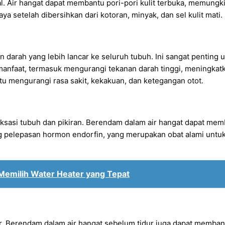
al. Air hangat dapat membantu pori-pori kulit terbuka, memun
aya setelah dibersihkan dari kotoran, minyak, dan sel kulit mati.
darah yang lebih lancar ke seluruh tubuh. Ini sangat penting 
manfaat, termasuk mengurangi tekanan darah tinggi, meningka
ntu mengurangi rasa sakit, kekakuan, dan ketegangan otot.
ksasi tubuh dan pikiran. Berendam dalam air hangat dapat me
elepasan hormon endorfin, yang merupakan obat alami untuk r
s Memilih Water Heater yang Tepat
dur. Berendam dalam air hangat sebelum tidur juga dapat memb