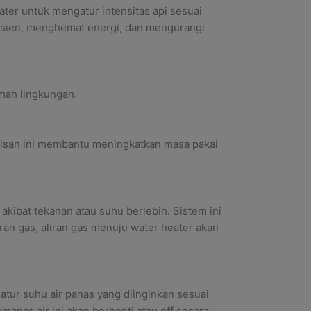
ter untuk mengatur intensitas api sesuai
fisien, menghemat energi, dan mengurangi
amah lingkungan.
apisan ini membantu meningkatkan masa pakai
kibat tekanan atau suhu berlebih. Sistem ini
an gas, aliran gas menuju water heater akan
tur suhu air panas yang diinginkan sesuai
nas air ini akan berhenti atau off secara