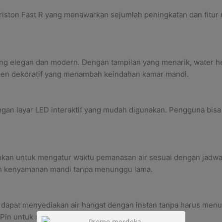
Ariston Fast R yang menawarkan sejumlah peningkatan dan fitur
ng elegan dan modern. Dengan tampilan yang menarik, water hea
lemen dekoratif yang menambah keindahan kamar mandi.
engan layar LED interaktif yang mudah digunakan. Pengguna bis
inkan untuk mengatur waktu pemanasan air sesuai dengan jadw
kan kenyamanan mandi tanpa menunggu lama.
 dapat menyediakan air hangat dengan instan tanpa harus menun
2 Pin untuk memanaskan air dengan lebih cepat.