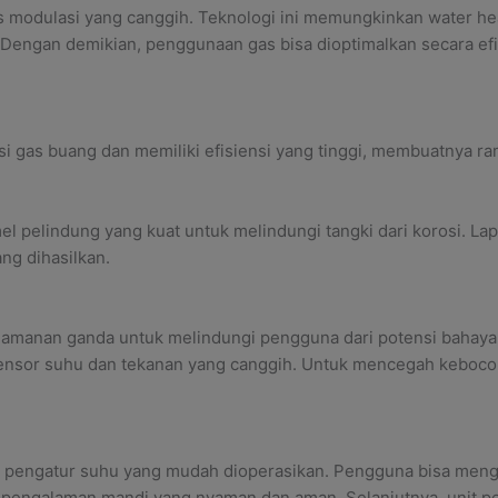
as modulasi yang canggih. Teknologi ini memungkinkan water hea
. Dengan demikian, penggunaan gas bisa dioptimalkan secara e
si gas buang dan memiliki efisiensi yang tinggi, membuatnya r
mel pelindung yang kuat untuk melindungi tangki dari korosi. L
ng dihasilkan.
keamanan ganda untuk melindungi pengguna dari potensi bahaya a
sensor suhu dan tekanan yang canggih. Untuk mencegah kebocor
n pengatur suhu yang mudah dioperasikan. Pengguna bisa menga
engalaman mandi yang nyaman dan aman. Selanjutnya, unit pema