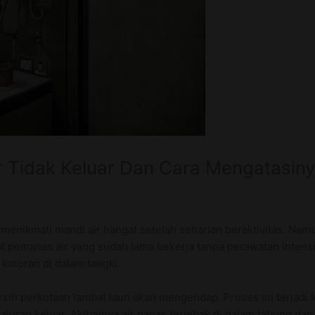
r Tidak Keluar Dan Cara Mengatasin
enikmati mandi air hangat setelah seharian beraktivitas. Namun
kat pemanas air yang sudah lama bekerja tanpa perawatan intensi
kotoran di dalam tangki.
ersih perkotaan lambat laun akan mengendap. Proses ini terjadi
uran keluar. Akibatnya air panas terjebak di dalam tabung dan