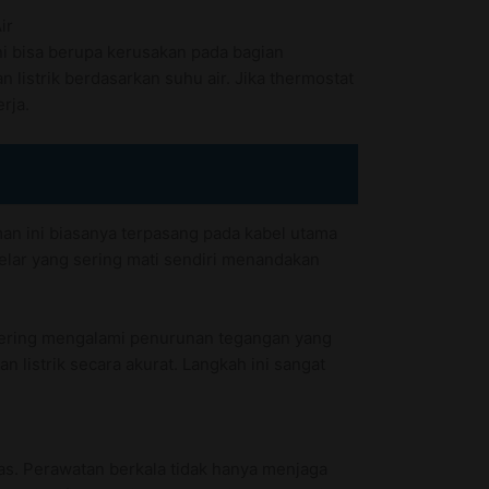
ir
ni bisa berupa kerusakan pada bagian
istrik berdasarkan suhu air. Jika thermostat
rja.
an ini biasanya terpasang pada kabel utama
akelar yang sering mati sendiri menandakan
k sering mengalami penurunan tegangan yang
listrik secara akurat. Langkah ini sangat
as. Perawatan berkala tidak hanya menjaga