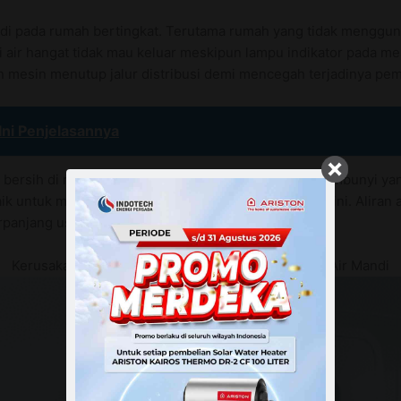
erjadi pada rumah bertingkat. Terutama rumah yang tidak meng
i air hangat tidak mau keluar meskipun lampu indikator pada m
n mesin menutup jalur distribusi demi mencegah terjadinya pe
Ini Penjelasannya
ir bersih di rumah. Pastikan tidak ada kebocoran tersembunyi
k untuk mengatasi kendala pasokan air yang lambat ini. Aliran
rpanjang usia pakai seluruh komponen.
Kerusakan Pada Katup Pengaman Menahan Aliran Air Mandi