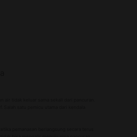
ya
 air tidak keluar sama sekali dari pancuran.
f. Salah satu pemicu utama dari kendala
 ketika pemanasan berlangsung secara terus
 tidak bisa mengalir menuju pipa pancuran