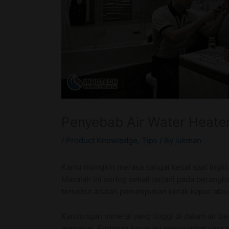
Penyebab Air Water Heate
/
Product Knowledge
,
Tips
/ By
lukman
Kamu mungkin merasa sangat kesal saat ingin m
Masalah ini sering sekali terjadi pada perang
tersebut adalah penumpukan kerak kapur atau 
Kandungan mineral yang tinggi di dalam air b
menerus. Endapan keras ini menyumbat pipa sal