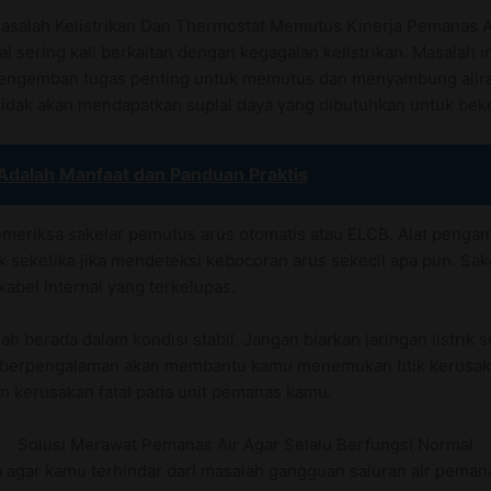
asalah Kelistrikan Dan Thermostat Memutus Kinerja Pemanas A
 sering kali berkaitan dengan kegagalan kelistrikan. Masalah i
engemban tugas penting untuk memutus dan menyambung aliran l
dak akan mendapatkan suplai daya yang dibutuhkan untuk beke
Adalah Manfaat dan Panduan Praktis
meriksa sakelar pemutus arus otomatis atau ELCB. Alat pengam
rik seketika jika mendeteksi kebocoran arus sekecil apa pun. S
abel internal yang terkelupas.
ah berada dalam kondisi stabil. Jangan biarkan jaringan listri
 berpengalaman akan membantu kamu menemukan titik kerusakan 
 kerusakan fatal pada unit pemanas kamu.
Solusi Merawat Pemanas Air Agar Selalu Berfungsi Normal
 agar kamu terhindar dari masalah gangguan saluran air peman