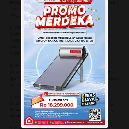
Pemanas air tenaga surya biasanya memiliki umur panjang
jika dirawat dengan baik. Hal ini membuatnya menjadi
investasi jangka panjang yang sangat baik.
4. Dukungan Pemerintah
Banyak pemerintah memberikan insentif, subsidi, atau
kredit pajak kepada pemilik pemanas air tenaga surya,
sehingga membuat investasi awal menjadi lebih
terjangkau.
5. Penghematan Biaya Jangka Panjang
Meskipun biaya awal pemasangan mungkin tinggi, kamu
akan menghemat uang dalam jangka panjang karena biaya
operasional yang lebih rendah.
6. Ketersediaan Energi Gratis
Matahari adalah sumber energi yang tak terbatas, yang
berarti kamu tidak perlu khawatir tentang kenaikan harga
bahan bakar atau keterbatasan pasokan energi.
7. Peningkatan Nilai Properti