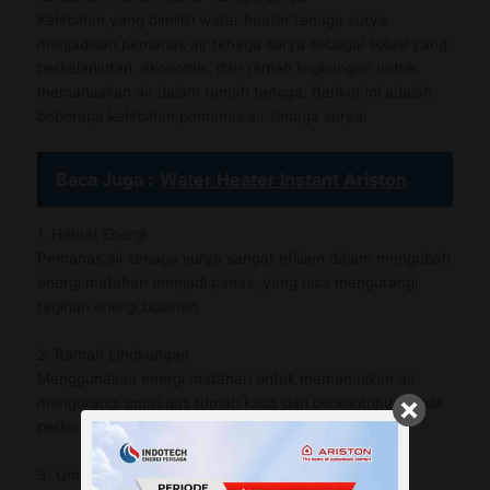
Kelebihan yang dimiliki water heater tenaga surya
menjadikan pemanas air tenaga surya sebagai solusi yang
berkelanjutan, ekonomis, dan ramah lingkungan untuk
memanaskan air dalam rumah tangga. Berikut ini adalah
beberapa kelebihan pemanas air tenaga surya:
Baca Juga :
Water Heater Instant Ariston
1. Hemat Energi
Pemanas air tenaga surya sangat efisien dalam mengubah
energi matahari menjadi panas, yang bisa mengurangi
tagihan energi bulanan.
2. Ramah Lingkungan
Menggunakan energi matahari untuk memanaskan air
mengurangi emisi gas rumah kaca dan berkontribusi pada
perlindungan lingkungan.
3. Umur Panjang