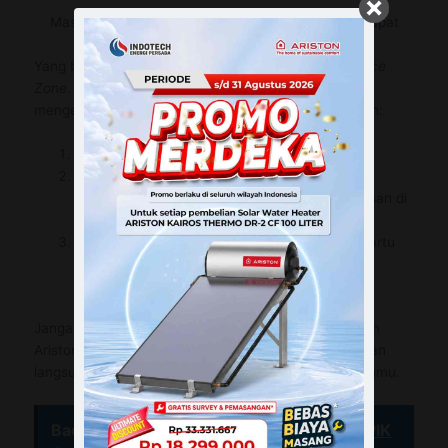
Masuk ke Experience Zone, Main Gamenya dan Dapat
Hadiah!
Yang bikin makin seru, booth Ariston punya
Experience
Zone
. Di sini kamu bisa bermain game sambil belajar
mengenal produk Ariston lebih dekat. Caranya mudah:
Ambil Experience Zone Card di booth.
Jelajahi semua kategori produk Ariston dan
kumpulkan stempel setelah mendapat penjelasan di
setiap titik.
Setelah semua stempel terkumpul, tukarkan kartu
kamu untuk mendapatkan merchandise resmi
Ariston!
Jangan lewatkan kesempatan seru ini! Kunjungi booth
Ariston di
IndoBuildTech Expo
2025 Part 1dan temukan
langsung produk yang cocok untuk kebutuhan rumahmu.
Baca Juga :
Pameran Megabuild yang di PIK