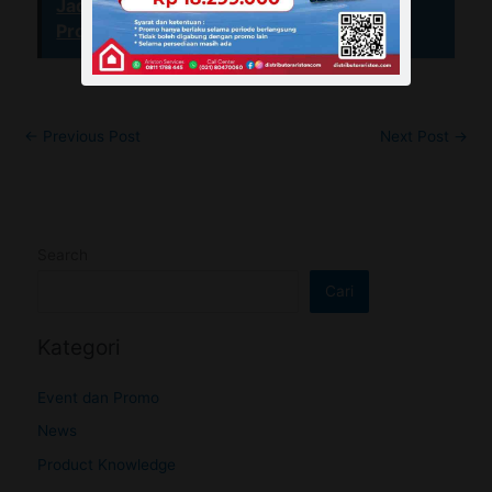
Jadi Kesempatan Menarik Mendapatkan
Promo Water Heater Ariston
←
Previous Post
Next Post
→
Search
Cari
Kategori
Event dan Promo
News
Product Knowledge